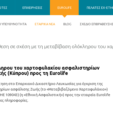
ΙΩΤΕΣ
ΕΠΙΧΕΙΡΗΣΕΙΣ
EUROLIFE
ΠΕΛΑΤΕΣ EX-ETHN
ΚΗ ΥΠΕΥΘΥΝΟΤΗΤΑ
ΕΤΑΙΡΙΚΑ ΝΕΑ
BLOG
ΣΧΕΔΙΟ ΕΠΙΒΡΑΒΕΥΣΗ
εση σε σχέση με τη μεταβίβαση ολόκληρου του χ
κληρου του χαρτοφυλακίου ασφαλιστηρίων
ς (Κύπρου) προς τη Eurolife
τηση στο Επαρχιακό Δικαστήριο Λευκωσίας για έγκριση της
ηρίων ασφάλισης Ζωής (το «Μεταβιβαζόμενο Χαρτοφυλάκιο»)
ΗΕ 109043) (η «Εθνική Ασφαλιστική») προς την εταιρεία Eurolife
ες πληροφορίες.