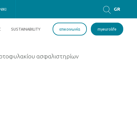
GR
IKI
EN
Σ
SUSTAINABILITY
επικοινωνία
myeurolife
αρτοφυλακίου ασφαλιστηρίων